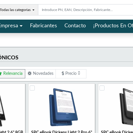
Todas las categorías
Empresa
Fabricantes
Contacto
¡Productos En Of
ÓNICOS
Relevancia
Novedades
Precio
ght 2 6" 8GB
SPC eBook Dickens Light 2 Pro 6"
SPC eBook Dicken