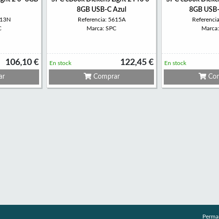
8GB USB-C Azul
8GB USB-
613N
Referencia: 5615A
Referenci
C
Marca: SPC
Marca
106,10 €
122,45 €
En stock
En stock
ar
Comprar
Com
Perma