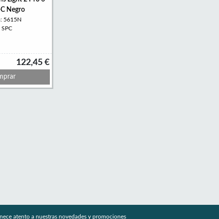
C Negro
a: 5615N
: SPC
122,45 €
prar
nece atento a nuestras novedades y promociones