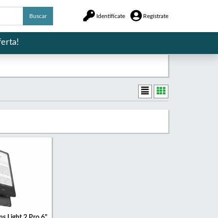
Buscar
Identifícate
Regístrate
erta!
s Light 2 Pro 6"