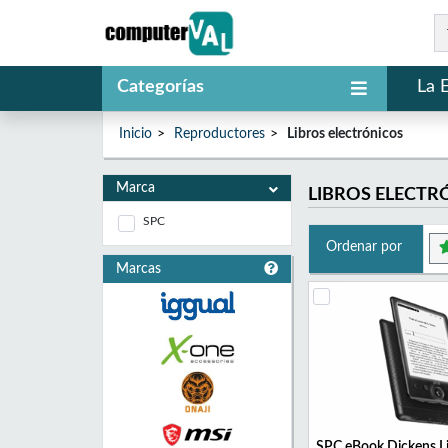
Categorías
La 
Inicio
Reproductores
Libros electrónicos
Marca
LIBROS ELECTR
SPC
Ordenar por
Marcas
SPC eBook Dickens Li