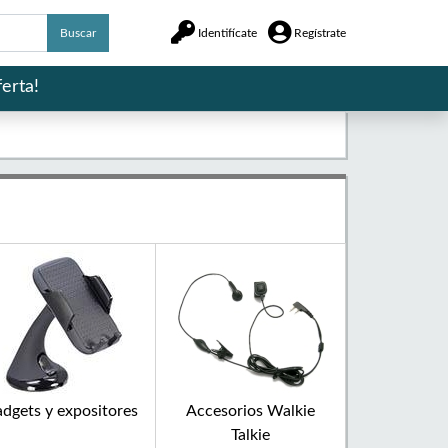
Buscar
Identifícate
Regístrate
erta!
dgets y expositores
Accesorios Walkie
Talkie