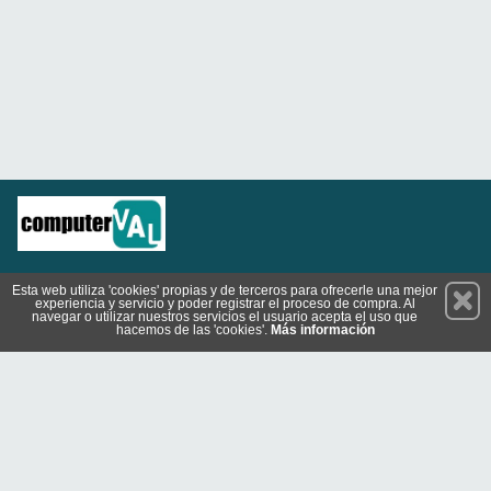
Permanece atento a nuestras novedades y promociones
Esta web utiliza 'cookies' propias y de terceros para ofrecerle una mejor
experiencia y servicio y poder registrar el proceso de compra. Al
Suscríbete
navegar o utilizar nuestros servicios el usuario acepta el uso que
hacemos de las 'cookies'.
Más información
Privacidad
Cómo llegar
Condiciones de Uso
Cookies
© 2026 Copyright:
tienda.computerval.es